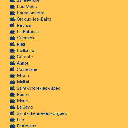
Sainte-Tulle
Les Mées
Barcelonnette
Gréoux-les-Bains
Peyruis
La Brillanne
Valensole
Riez
Reillanne
Céreste
Annot
Castellane
Mison
Malijai
Saint-André-les-Alpes
Banon
Mane
La Javie
Saint-Étienne-les-Orgues
Lurs
Entrevaux